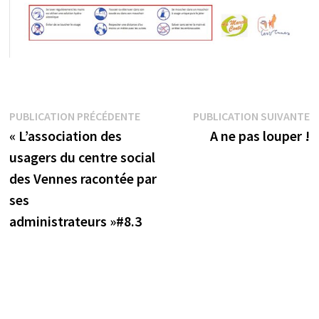
Navigation
Publication
P
PUBLICATION PRÉCÉDENTE
PUBLICATION SUIVANTE
précédente :
s
« L’association des
A ne pas louper !
de
usagers du centre social
l’article
des Vennes racontée par
ses
administrateurs »#8.3