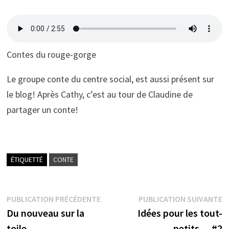
Contes du rouge-gorge
Le groupe conte du centre social, est aussi présent sur
le blog! Après Cathy, c’est au tour de Claudine de
partager un conte!
ÉTIQUETTÉ
CONTE
Navigation
Publication
P
PUBLICATION PRÉCÉDENTE
PUBLICATION SUIVANTE
précédente :
s
Du nouveau sur la
Idées pour les tout-
de
toile…
petits… #2