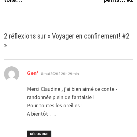
l’article
2 réflexions sur «
Voyager en confinement! #2
»
dit :
Gen'
8 mai 2020 à 20 h 29 min
Merci Claudine , j’ai bien aimé ce conte -
randonnée plein de fantaisie !
Pour toutes les oreilles !
A bientôt ….
RÉPONDRE