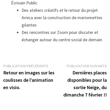
Écrivain Public
Des ateliers créatifs et le retour du projet
Arnica avec la construction de marionnettes
géantes
Des rencontres sur Zoom pour discuter et
échanger autour du centre social de demain
Navigation
Publication
P
PUBLICATION PRÉCÉDENTE
PUBLICATION SUIVANTE
précédente :
s
Retour en images sur les
Dernières places
de
coulisses de l’animation
disponibles pour la
l’article
en visio.
sortie Neige, du
dimanche 7 février !!