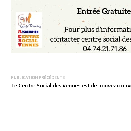
Navigation
Publication
PUBLICATION PRÉCÉDENTE
précédente :
Le Centre Social des Vennes est de nouveau ouve
de
l’article