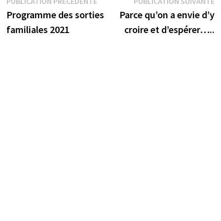
Navigation
Publication
P
PUBLICATION PRÉCÉDENTE
PUBLICATION SUIVANTE
précédente :
s
Programme des sorties
Parce qu’on a envie d’y
de
familiales 2021
croire et d’espérer…..
l’article