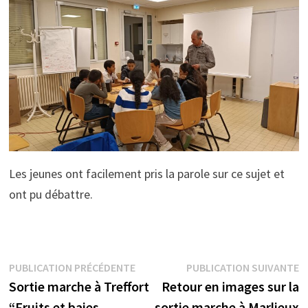
Les jeunes ont facilement pris la parole sur ce sujet et
ont pu débattre.
Navigation
Publication
P
PUBLICATION PRÉCÉDENTE
PUBLICATION SUIVANTE
précédente :
s
Sortie marche à Treffort
Retour en images sur la
de
“Fruits et baies
sortie marche à Marlieux