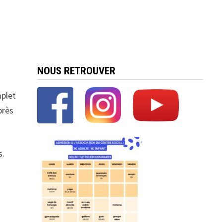
NOUS RETROUVER
mplet
près
s.