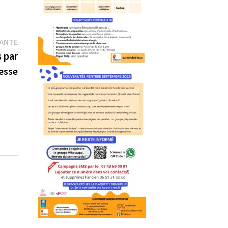
Publication
VANTE
suivante :
 par
resse