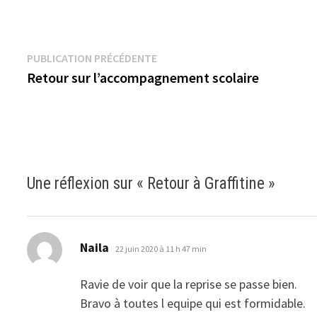
Navigation
Publication
PUBLICATION PRÉCÉDENTE
précédente :
Retour sur l’accompagnement scolaire
de
l’article
Une réflexion sur «
Retour à Graffitine
»
dit :
Naila
22 juin 2020 à 11 h 47 min
Ravie de voir que la reprise se passe bien.
Bravo à toutes l equipe qui est formidable.