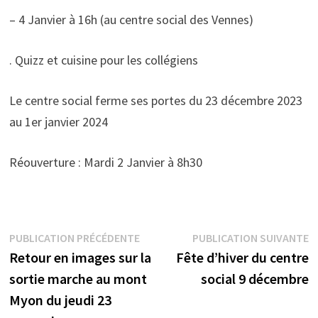
– 4 Janvier à 16h (au centre social des Vennes)
. Quizz et cuisine pour les collégiens
Le centre social ferme ses portes du 23 décembre 2023
au 1er janvier 2024
Réouverture : Mardi 2 Janvier à 8h30
Navigation
Publication
P
PUBLICATION PRÉCÉDENTE
PUBLICATION SUIVANTE
précédente :
s
Retour en images sur la
Fête d’hiver du centre
de
sortie marche au mont
social 9 décembre
l’article
Myon du jeudi 23