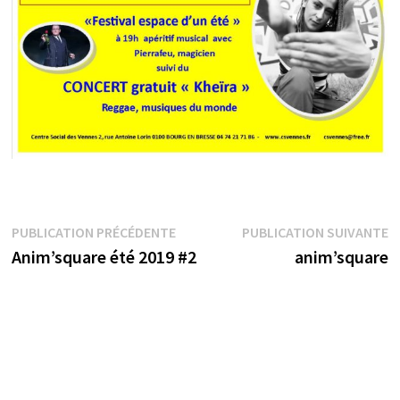
Navigation
Publication
P
PUBLICATION PRÉCÉDENTE
PUBLICATION SUIVANTE
précédente :
s
Anim’square été 2019 #2
anim’square
de
l’article