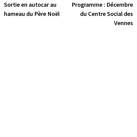
précédente :
s
Sortie en autocar au
Programme : Décembre
de
hameau du Père Noël
du Centre Social des
l’article
Vennes