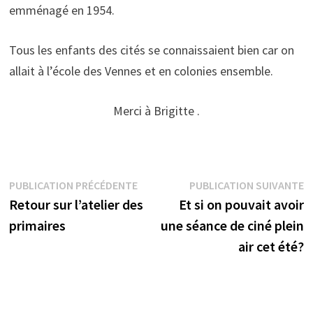
emménagé en 1954.
Tous les enfants des cités se connaissaient bien car on
allait à l’école des Vennes et en colonies ensemble.
Merci à Brigitte .
Navigation
Publication
P
PUBLICATION PRÉCÉDENTE
PUBLICATION SUIVANTE
précédente :
s
Retour sur l’atelier des
Et si on pouvait avoir
de
primaires
une séance de ciné plein
l’article
air cet été?