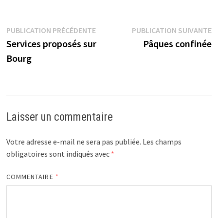
Navigation
Publication
P
PUBLICATION PRÉCÉDENTE
PUBLICATION SUIVANTE
précédente :
s
Services proposés sur
Pâques confinée
de
Bourg
l’article
Laisser un commentaire
Votre adresse e-mail ne sera pas publiée.
Les champs
obligatoires sont indiqués avec
*
COMMENTAIRE
*