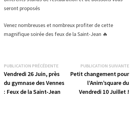
seront proposés
Venez nombreuses et nombreux profiter de cette
magnifique soirée des feux de la Saint-Jean 🔥
Navigation
Publication
P
PUBLICATION PRÉCÉDENTE
PUBLICATION SUIVANTE
précédente :
s
Vendredi 26 Juin, près
Petit changement pour
de
du gymnase des Vennes
l’Anim’square du
l’article
: Feux de la Saint-Jean
Vendredi 10 Juillet !