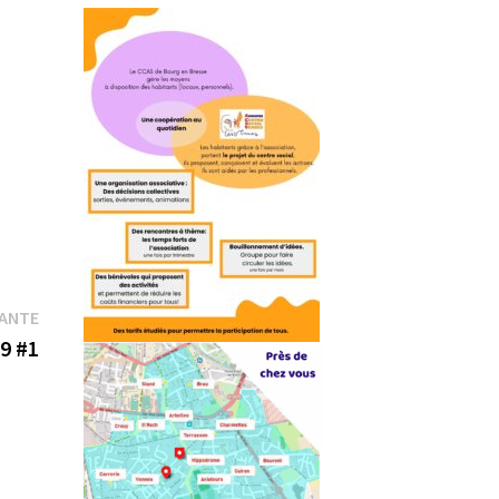
Publication
VANTE
suivante :
9 #1