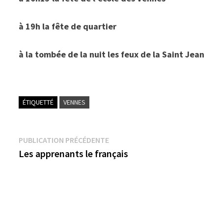
à 19h la fête de quartier
à la tombée de la nuit les feux de la Saint Jean
ÉTIQUETTÉ
VENNES
Navigation
Publication
PUBLICATION PRÉCÉDENTE
précédente :
Les apprenants le français
de
l’article