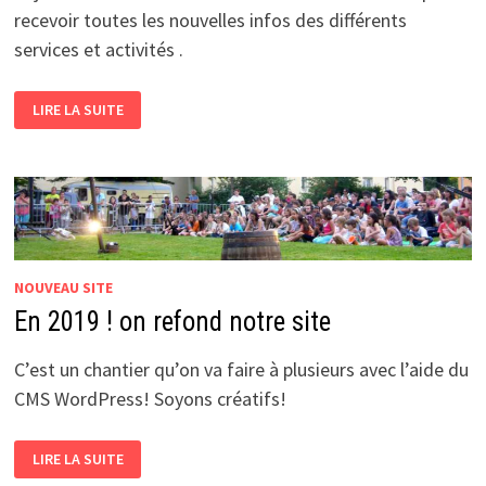
recevoir toutes les nouvelles infos des différents
services et activités .
NOUVEAU
LIRE LA SUITE
SITE
DU
CENTRE
SOCIAL
DES
VENNES
NOUVEAU SITE
En 2019 ! on refond notre site
C’est un chantier qu’on va faire à plusieurs avec l’aide du
CMS WordPress! Soyons créatifs!
EN
LIRE LA SUITE
2019 !
ON