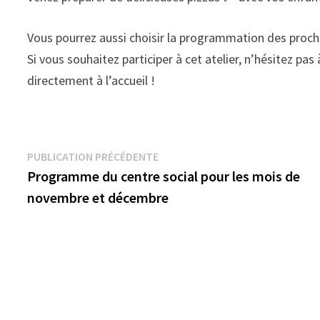
Vous pourrez aussi choisir la programmation des procha
Si vous souhaitez participer à cet atelier, n’hésitez pa
directement à l’accueil !
Navigation
Publication
PUBLICATION PRÉCÉDENTE
précédente :
Programme du centre social pour les mois de
de
novembre et décembre
l’article