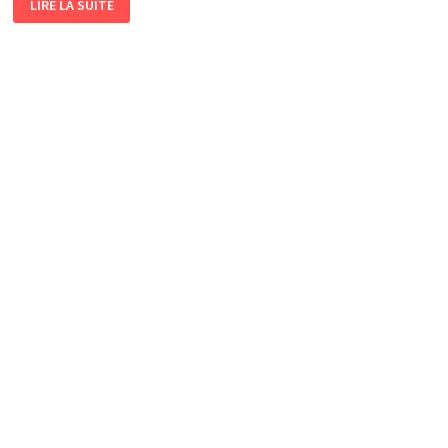
LIRE LA SUITE
JEUX
PROPOSÉS
CHAQUE
JOUR