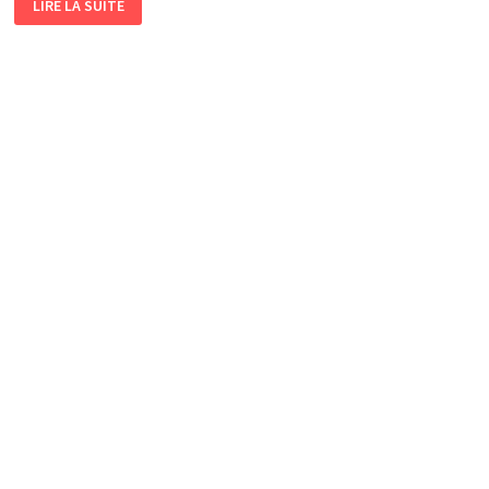
LIRE LA SUITE
MUSIQUE
ADOUCIT
LES
MŒURS…