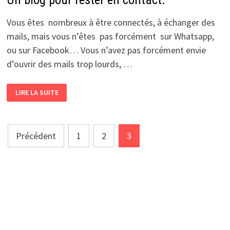
Vous êtes nombreux à être connectés, à échanger des
mails, mais vous n’êtes pas forcément sur Whatsapp,
ou sur Facebook… Vous n’avez pas forcément envie
d’ouvrir des mails trop lourds, …
UN
LIRE LA SUITE
BLOG
POUR
RESTER
EN
CONTACT.
Pagination
Précédent
1
2
3
des
publications