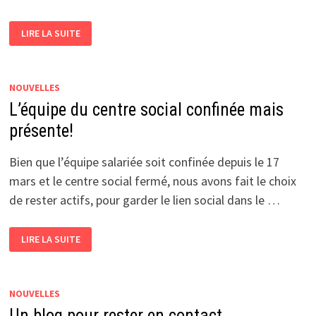
DU
LIRE LA SUITE
COTÉ
DE
JJ
ROUSSEAU
NOUVELLES
L’équipe du centre social confinée mais
présente!
Bien que l’équipe salariée soit confinée depuis le 17
mars et le centre social fermé, nous avons fait le choix
de rester actifs, pour garder le lien social dans le …
L’ÉQUIPE
LIRE LA SUITE
DU
CENTRE
SOCIAL
CONFINÉE
MAIS
PRÉSENTE!
NOUVELLES
Un blog pour rester en contact.