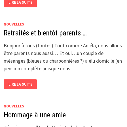
LIRE LA SUITE
MARATHON
!!!
CE
MERCREDI
MATIN
AUX
NOUVELLES
VENNES.
Retraités et bientôt parents …
Bonjour à tous (toutes) Tout comme Aniéla, nous allons
être parents nous aussi… Et oui…un couple de
mésanges (bleues ou charbonnières ?) a élu domicile (en
pension complète puisque nous …
RETRAITÉS
LIRE LA SUITE
ET
BIENTÔT
PARENTS
…
NOUVELLES
Hommage à une amie