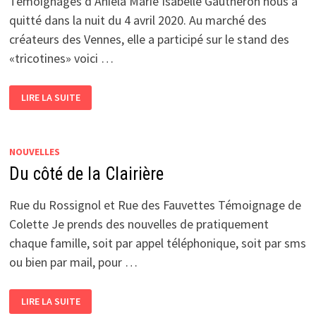
Témoignages d’Aniela Marie Isabelle Gautheron nous a
quitté dans la nuit du 4 avril 2020. Au marché des
créateurs des Vennes, elle a participé sur le stand des
«tricotines» voici …
HOMMAGE
LIRE LA SUITE
À
UNE
AMIE
NOUVELLES
Du côté de la Clairière
Rue du Rossignol et Rue des Fauvettes Témoignage de
Colette Je prends des nouvelles de pratiquement
chaque famille, soit par appel téléphonique, soit par sms
ou bien par mail, pour …
DU
LIRE LA SUITE
CÔTÉ
DE